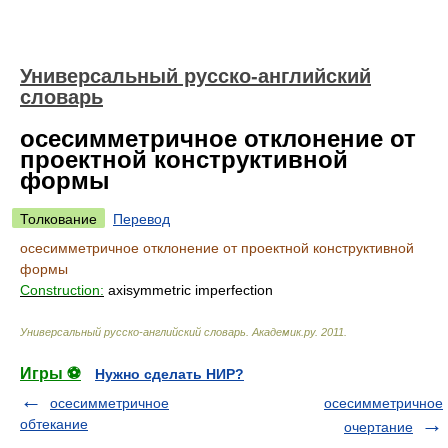
Универсальный русско-английский
словарь
осесимметричное отклонение от
проектной конструктивной
формы
Толкование
Перевод
осесимметричное отклонение от проектной конструктивной
формы
Construction:
axisymmetric imperfection
Универсальный русско-английский словарь
.
Академик.ру
.
2011
.
Игры ⚽
Нужно сделать НИР?
осесимметричное
осесимметричное
обтекание
очертание